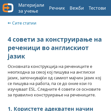
Материјали
Речник
Вежби
Тестови
за учење
Сите статии
4 совети за конструирање на
реченици во англискиот
јазик
Основната конструкција на речениците е
неопходна за секој кој пишува на англиски
јазик, започнувајќи од самиот мајчин јазик кој
се пишува на работа, па се до оние кои го
изучуваат ESL. Следните 4 совети се основите
за правилно конструирање на речениците.
1. Користете адекватен начин