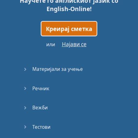
Научете го англискиот јазик со
English-Online
!
Креирај сметка
Најави се
или
Материјали за учење
Речник
Вежби
Тестови