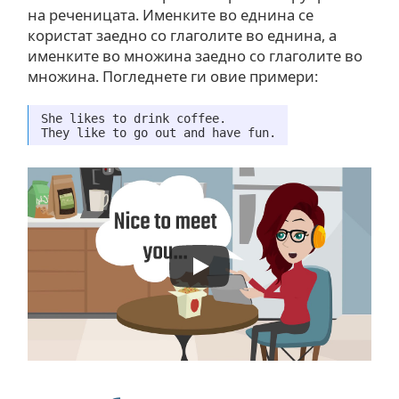
на реченицата. Именките во еднина се
користат заедно со глаголите во еднина, а
именките во множина заедно со глаголите во
множина. Погледнете ги овие примери:
She likes to drink coffee.
They like to go out and have fun.