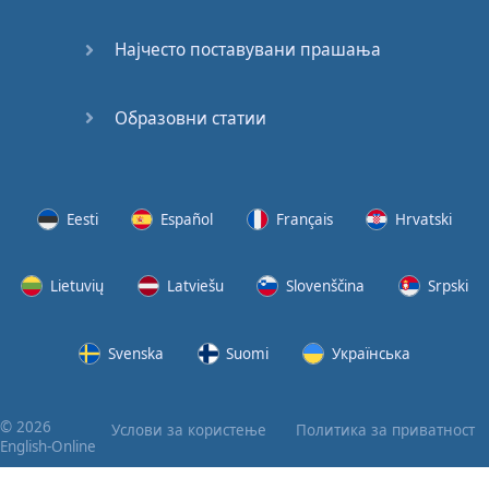
Најчесто поставувани прашања
Образовни статии
Eesti
Español
Français
Hrvatski
Lietuvių
Latviešu
Slovenščina
Srpski
Svenska
Suomi
Українська
© 2026
Услови за користење
Политика за приватност
English-Online