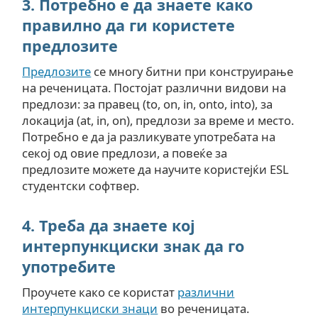
3. Потребно е да знаете како
правилно да ги користете
предлозите
Предлозите
се многу битни при конструирање
на реченицата. Постојат различни видови на
предлози: за правец (to, on, in, onto, into), за
локација (at, in, on), предлози за време и место.
Потребно е да ја разликувате употребата на
секој од овие предлози, а повеќе за
предлозите можете да научите користејќи ESL
студентски софтвер.
4. Треба да знаете кој
интерпункциски знак да го
употребите
Проучете како се користат
различни
интерпункциски знаци
во реченицата.