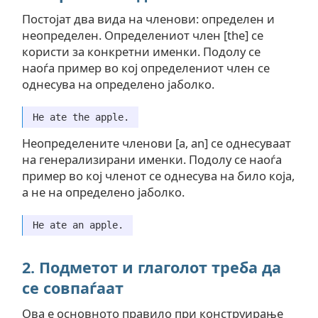
Постојат два вида на членови: определен и
неопределен. Определениот член [the] се
користи за конкретни именки. Подолу се
наоѓа пример во кој определениот член се
однесува на определено јаболко.
He ate the apple.
Неопределените членови [a, an] се однесуваат
на генерализирани именки. Подолу се наоѓа
пример во кој членот се однесува на било која,
а не на определено јаболко.
He ate an apple.
2. Подметот и глаголот треба да
се совпаѓаат
Ова е основното правило при конструирање