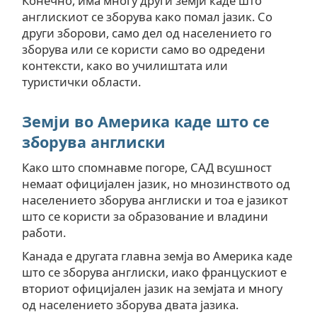
Конечно, има многу други земји каде што
англискиот се зборува како помал јазик. Со
други зборови, само дел од населението го
зборува или се користи само во одредени
контексти, како во училиштата или
туристички области.
Земји во Америка каде што се
зборува англиски
Како што спомнавме погоре, САД всушност
немаат официјален јазик, но мнозинството од
населението зборува англиски и тоа е јазикот
што се користи за образование и владини
работи.
Канада е другата главна земја во Америка каде
што се зборува англиски, иако францускиот е
вториот официјален јазик на земјата и многу
од населението зборува двата јазика.