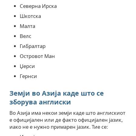
Северна Ирска
Шкотска
Малта
Велс
Гибралтар
Островот Ман
Џерси
Гернси
Земји во Азија каде што се
зборува англиски
Во Азија има некои земји каде што англискиот
е официјален или де факто официјален јазик,
иако не е нужно примарен јазик. Тие се: