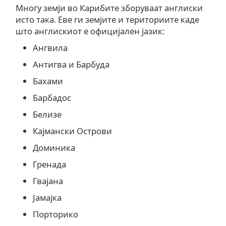
Многу земји во Карибите зборуваат англиски
исто така. Еве ги земјите и териториите каде
што англискиот е официјален јазик:
Ангвила
Антигва и Барбуда
Бахами
Барбадос
Белизе
Кајмански Острови
Доминика
Гренада
Гвајана
Јамајка
Порторико