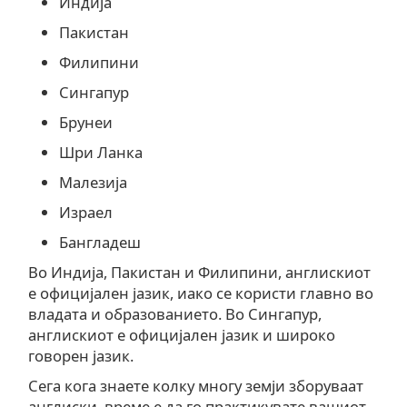
Индија
Пакистан
Филипини
Сингапур
Брунеи
Шри Ланка
Малезија
Израел
Бангладеш
Во Индија, Пакистан и Филипини, англискиот
е официјален јазик, иако се користи главно во
владата и образованието. Во Сингапур,
англискиот е официјален јазик и широко
говорен јазик.
Сега кога знаете колку многу земји зборуваат
англиски, време е да го практикувате вашиот