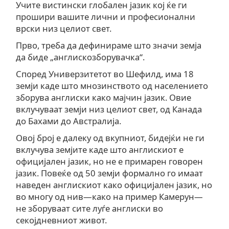
Учите вистински глобален јазик кој ќе ги
прошири вашите лични и професионални
врски низ целиот свет.
Прво, треба да дефинираме што значи земја
да биде „англискозборувачка“.
Според Универзитетот во Шефилд, има 18
земји каде што мнозинството од населението
зборува англиски како мајчин јазик. Овие
вклучуваат земји низ целиот свет, од Канада
до Бахами до Австралија.
Овој број е далеку од вкупниот, бидејќи не ги
вклучува земјите каде што англискиот е
официјален јазик, но не е примарен говорен
јазик. Повеќе од 50 земји формално го имаат
наведен англискиот како официјален јазик, но
во многу од нив—како на пример Камерун—
не зборуваат сите луѓе англиски во
секојдневниот живот.