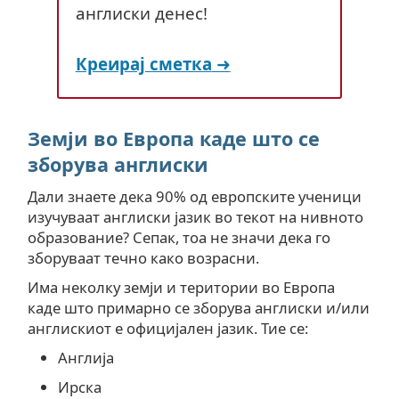
англиски денес!
Креирај сметка
Земји во Европа каде што се
зборува англиски
Дали знаете дека 90% од европските ученици
изучуваат англиски јазик во текот на нивното
образование? Сепак, тоа не значи дека го
зборуваат течно како возрасни.
Има неколку земји и територии во Европа
каде што примарно се зборува англиски и/или
англискиот е официјален јазик. Тие се:
Англија
Ирска