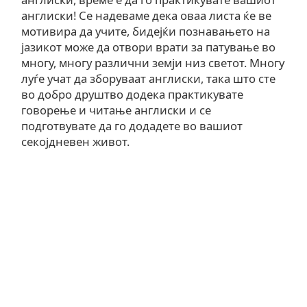
англиски! Се надеваме дека оваа листа ќе ве
мотивира да учите, бидејќи познавањето на
јазикот може да отвори врати за патување во
многу, многу различни земји низ светот. Многу
луѓе учат да зборуваат англиски, така што сте
во добро друштво додека практикувате
говорење и читање англиски и се
подготвувате да го додадете во вашиот
секојдневен живот.