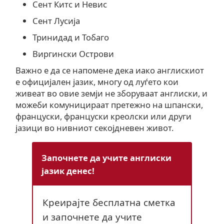
Сент Китс и Невис
Сент Лусија
Тринидад и Тобаго
Виргински Острови
Важно е да се напомене дека иако англискиот
е официјален јазик, многу од луѓето кои
живеат во овие земји не зборуваат англиски, и
можеби комуницираат претежно на шпански,
француски, француски креолски или други
јазици во нивниот секојдневен живот.
Започнете да учите англиски
јазик денес!
Креирајте бесплатна сметка
и започнете да учите