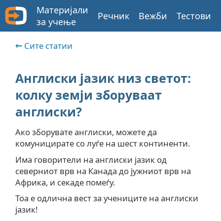
Материјали
Речник
Вежби
Тестови
за учење
Сите статии
Англиски јазик низ светот:
колку земји зборуваат
англиски?
Ако зборувате англиски, можете да
комуницирате со луѓе на шест континенти.
Има говорители на англиски јазик од
северниот врв на Канада до јужниот врв на
Африка, и секаде помеѓу.
Тоа е одлична вест за учениците на англиски
јазик!