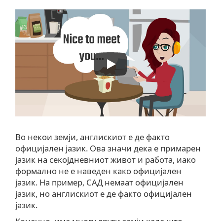
Во некои земји, англискиот е де факто
официјален јазик. Ова значи дека е примарен
јазик на секојдневниот живот и работа, иако
формално не е наведен како официјален
јазик. На пример, САД немаат официјален
јазик, но англискиот е де факто официјален
јазик.