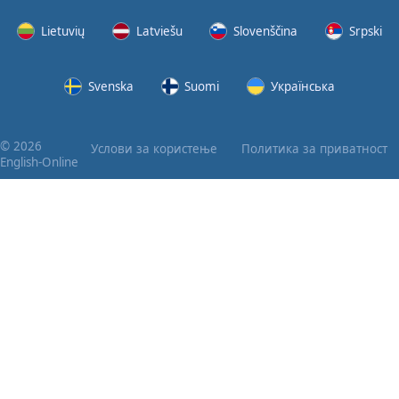
Lietuvių
Latviešu
Slovenščina
Srpski
Svenska
Suomi
Українська
© 2026
Услови за користење
Политика за приватност
English-Online